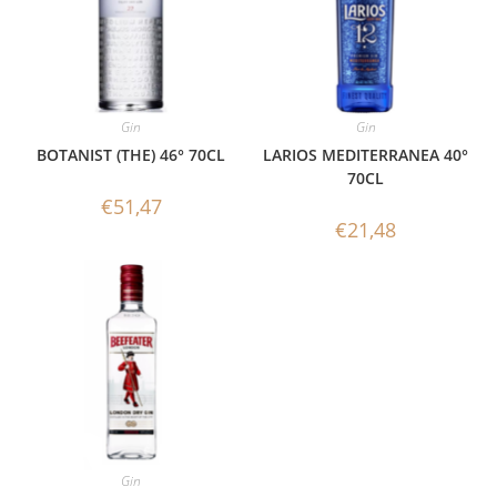
Gin
Gin
BOTANIST (THE) 46° 70CL
LARIOS MEDITERRANEA 40°
70CL
€
51,47
€
21,48
Gin