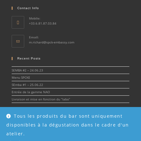
Contact Info
Mobile:
+33.6.81.87.03.84
Email:
Opens
m.richard@spck-embassy.com
in
your
application
Recent Posts
SEMBA #2 – 24.06.23
Menu SPCKE
SEmba #1 – 25.06.22
Entrée de la gamme NAO
Livraison et mise en fonction du “labo”
Tous les produits du bar sont uniquement
disponibles à la dégustation dans le cadre d'un
© Spirit & Cocktail Embassy 2022 - SPCKE - SIRET 908 216 955 00017 -
Mentions
légales
atelier.