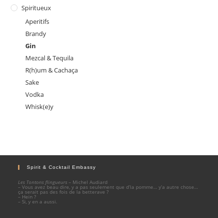
Spiritueux
Aperitifs
Brandy
Gin
Mezcal & Tequila
R(h)um & Cachaça
Sake
Vodka
Whisk(e)y
Spirit & Cocktail Embassy
Les Tontons flingueurs
– Michel Audiard
– Vous avez beau dire, y a pas seulement que d’la pomme… y’a autre chose…
ça serait pas des fois de la betterave ?
– Hein ?
– Si, y en a aussi.