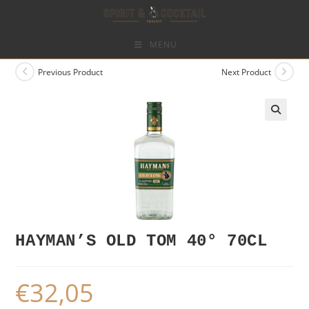
Skip
to
content
MENU
Previous Product
Next Product
HAYMAN’S OLD TOM 40° 70CL
€
32,05