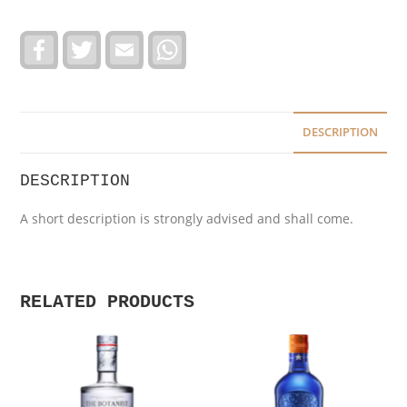
F
T
E
W
a
w
m
h
c
i
a
a
e
t
i
t
b
t
l
s
o
e
A
o
r
p
DESCRIPTION
k
p
DESCRIPTION
A short description is strongly advised and shall come.
RELATED PRODUCTS