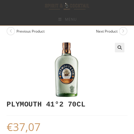
Skip
to
content
MENU
Previous Product
Next Product
PLYMOUTH 41°2 70CL
€
37,07