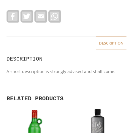
F
T
E
W
a
w
m
h
c
i
a
a
e
t
i
t
b
t
l
s
o
e
A
o
r
p
DESCRIPTION
k
p
DESCRIPTION
A short description is strongly advised and shall come.
RELATED PRODUCTS