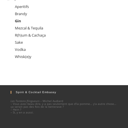
Aperitifs
Brandy
Gin
Mezcal & Tequila
R(h)um & Cachaça
Sake
Vodka
Whisk(e)y
Spirit & Cocktail Embassy
Les Tontons flingueurs
– Michel Audiard
– Vous avez beau dire, y a pas seulement que d’la pomme… y’a autre chose…
ça serait pas des fois de la betterave ?
– Hein ?
– Si, y en a aussi.