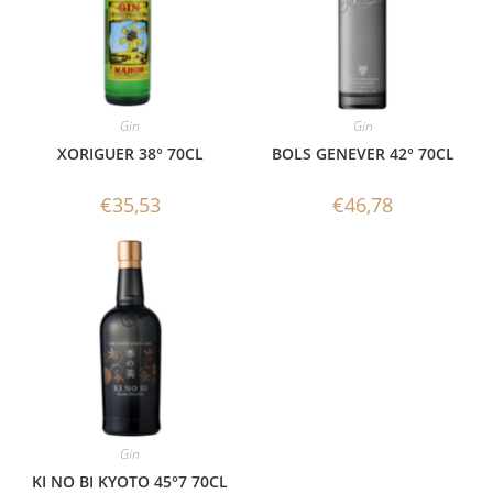
Gin
Gin
XORIGUER 38° 70CL
BOLS GENEVER 42° 70CL
€
35,53
€
46,78
Gin
KI NO BI KYOTO 45°7 70CL