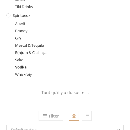
Tiki Drinks
Spiritueux
Aperitifs
Brandy
Gin
Mezcal & Tequila
R(h)um & Cachaça
Sake
Vodka
Whisk(e)y
Tant qu’il y a du sucre….
Filter
Default sorting