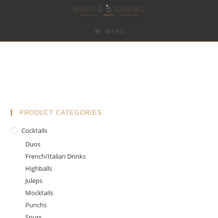
MENU
Skip
to
content
PRODUCT CATEGORIES
Cocktails
Duos
French/Italian Drinks
Highballs
Juleps
Mocktails
Punchs
Sours