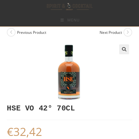
Skip
to
content
MENU
Previous Product
Next Product
HSE VO 42° 70CL
€
32,42