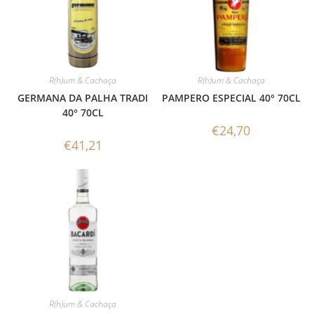
R(h)um & Cachaça
R(h)um & Cachaça
GERMANA DA PALHA TRADI
PAMPERO ESPECIAL 40° 70CL
40° 70CL
€
24,70
€
41,21
R(h)um & Cachaça