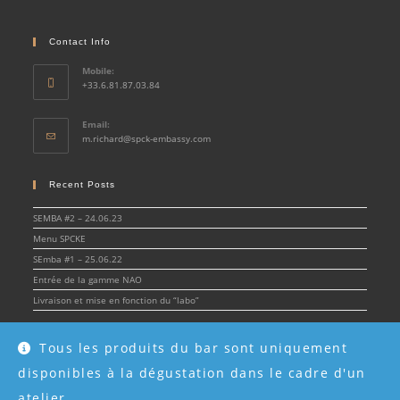
Contact Info
Mobile:
+33.6.81.87.03.84
Email:
Opens
m.richard@spck-embassy.com
in
your
application
Recent Posts
SEMBA #2 – 24.06.23
Menu SPCKE
SEmba #1 – 25.06.22
Entrée de la gamme NAO
Livraison et mise en fonction du “labo”
Tous les produits du bar sont uniquement
disponibles à la dégustation dans le cadre d'un
© Spirit & Cocktail Embassy 2022 - SPCKE - SIRET 908 216 955 00017 -
Mentions
légales
atelier.