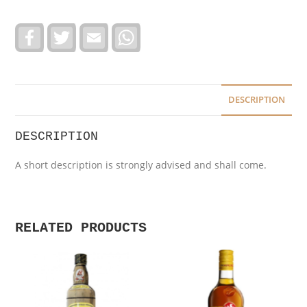
F
T
E
W
a
w
m
h
c
i
a
a
e
t
i
t
b
t
l
s
o
e
A
o
r
p
DESCRIPTION
k
p
DESCRIPTION
A short description is strongly advised and shall come.
RELATED PRODUCTS