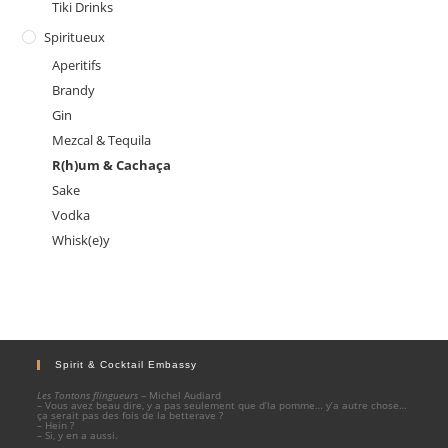
Tiki Drinks
Spiritueux
Aperitifs
Brandy
Gin
Mezcal & Tequila
R(h)um & Cachaça
Sake
Vodka
Whisk(e)y
Spirit & Cocktail Embassy
Les Tontons flingueurs
– Michel Audiard
– Vous avez beau dire, y a pas seulement que d’la pomme… y’a autre chose…
ça serait pas des fois de la betterave ?
– Hein ?
– Si, y en a aussi.