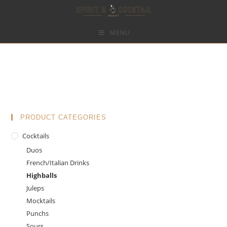
MENU
Skip
to
content
PRODUCT CATEGORIES
Cocktails
Duos
French/Italian Drinks
Highballs
Juleps
Mocktails
Punchs
Sours