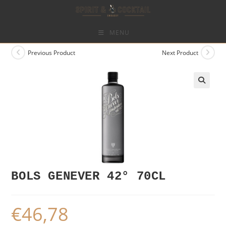
Skip
to
content
MENU
Previous Product
Next Product
BOLS GENEVER 42° 70CL
€
46,78