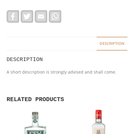
F
T
E
W
a
w
m
h
c
i
a
a
e
t
i
t
b
t
l
s
o
e
A
o
r
p
DESCRIPTION
k
p
DESCRIPTION
A short description is strongly advised and shall come.
RELATED PRODUCTS