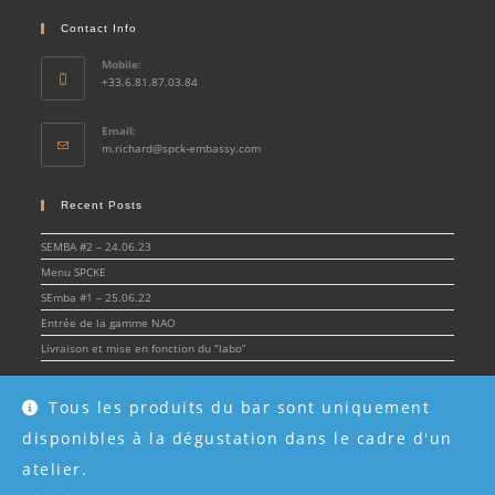
Contact Info
Mobile:
+33.6.81.87.03.84
Email:
Opens
m.richard@spck-embassy.com
in
your
application
Recent Posts
SEMBA #2 – 24.06.23
Menu SPCKE
SEmba #1 – 25.06.22
Entrée de la gamme NAO
Livraison et mise en fonction du “labo”
Tous les produits du bar sont uniquement
disponibles à la dégustation dans le cadre d'un
© Spirit & Cocktail Embassy 2022 - SPCKE - SIRET 908 216 955 00017 -
Mentions
légales
atelier.