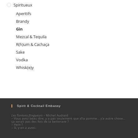
Spiritueux
Aperitifs
Brandy
Gin
Mezcal & Tequila
R(h)um & Cachaça
Sake
Vodka
Whisk(e)y
Spirit & Cocktail Embassy
Les Tontons flingueurs
– Michel Audiard
– Vous avez beau dire, y a pas seulement que d’la pomme… y’a autre chose…
ça serait pas des fois de la betterave ?
– Hein ?
– Si, y en a aussi.