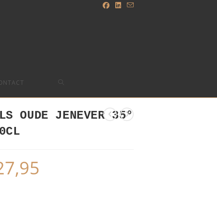
TOGGLE
ONTACT
WEBSITE
LS OUDE JENEVER 35°
0CL
SEARCH
27,95