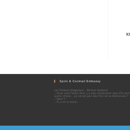
K
Spirit & Cocktail Embassy
Les Tontons flingueurs
– Michel Audiard
– Vous avez beau dire, y a pas seulement que d’la p
autre chose… ça serait pas des fois de la betterave ?
– Hein ?
– Si, y en a aussi.