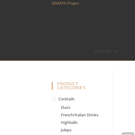
Skip
IZAKAYA Project
to
content
ACCUEIL
PRODUCT
CATEGORIES
Cocktails
Duos
French/Italian Drinks
Highballs
Juleps