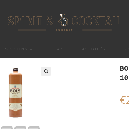
NOS OFFRES
BAR
ACTUALITÉS
C
BO
10
€