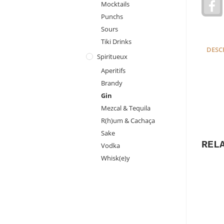
Mocktails
a
Punchs
c
e
Sours
Tiki Drinks
DESC
Spiritueux
Aperitifs
Brandy
Gin
Mezcal & Tequila
R(h)um & Cachaça
Sake
REL
Vodka
Whisk(e)y