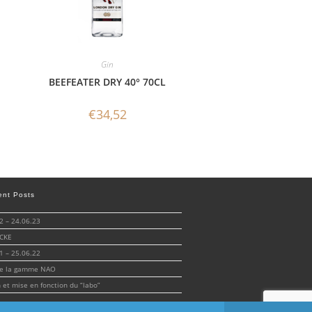
Gin
BEEFEATER DRY 40° 70CL
€
34,52
ent Posts
 – 24.06.23
CKE
 – 25.06.22
de la gamme NAO
n et mise en fonction du “labo”