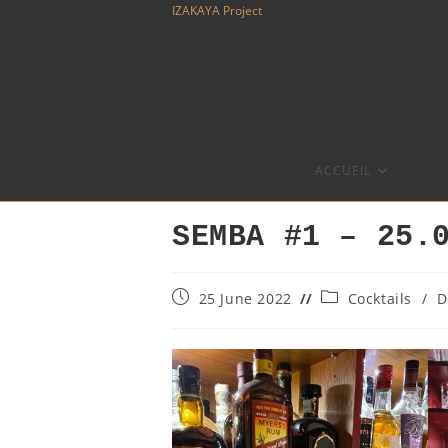
Skip
IZAKAYA Project
to
content
ACCUEIL
SEMBA #1 – 25.
Post
Post
25 June 2022
Cocktails
/
D
published:
category: