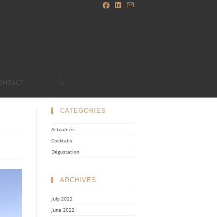
TOGGLE
ONTACT
WEBSITE
CATEGORIES
Actualités
SEARCH
Cocktails
Dégustation
ARCHIVES
July 2022
June 2022