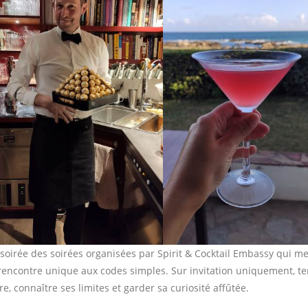
soirée des soirées organisées par Spirit & Cocktail Embassy qui me
 rencontre unique aux codes simples. Sur invitation uniquement, t
e, connaître ses limites et garder sa curiosité affûtée.