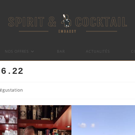
NOS OFFRES
BAR
ACTUALITÉS
C
06.22
égustation