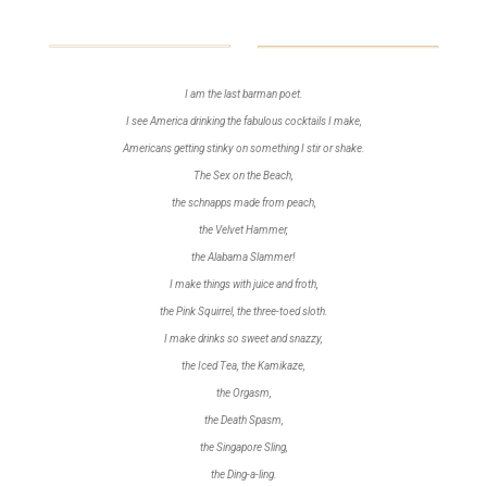
I am the last barman poet.
I see America drinking
the fabulous cocktails I make,
Americans getting stinky
on something I stir or shake.
The Sex on the Beach,
the schnapps made from peach,
the Velvet Hammer,
the Alabama Slammer!
I make things with juice and froth,
the Pink Squirrel,
the three-toed sloth.
I make drinks so sweet and snazzy,
the Iced Tea, the Kamikaze,
the Orgasm,
the Death Spasm,
the Singapore Sling,
the Ding-a-ling.