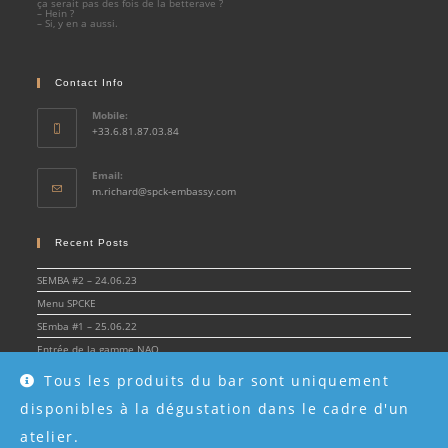
ça serait pas des fois de la betterave ?
– Hein ?
– Si, y en a aussi.
Contact Info
Mobile:
+33.6.81.87.03.84
Email:
m.richard@spck-embassy.com
Recent Posts
SEMBA #2 – 24.06.23
Menu SPCKE
SEmba #1 – 25.06.22
Entrée de la gamme NAO
Livraison et mise en fonction du “labo”
Tous les produits du bar sont uniquement
disponibles à la dégustation dans le cadre d'un
atelier.