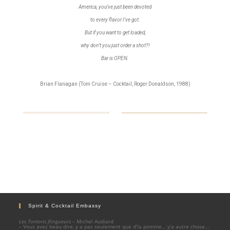
America, you’ve just been devoted
to every flavor I’ve got.
But if you want to get loaded,
why don’t you just order a shot?!
Bar is OPEN.
Brian Flanagan (Tom Cruise – Cocktail, Roger Donaldson, 1988)
Spirit & Cocktail Embassy
Les Tontons flingueurs
– Michel Audiard
– Vous avez beau dire, y a pas seulement que d’la pomme… y’a autre chose…