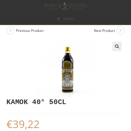
Skip
to
content
MENU
Previous Product
Next Product
KAMOK 40° 50CL
€
39,22