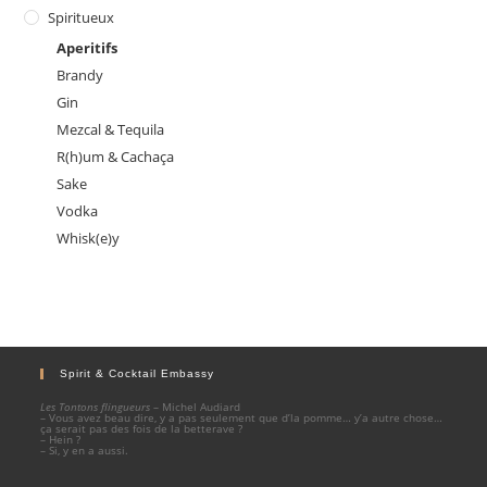
Spiritueux
Aperitifs
Brandy
Gin
Mezcal & Tequila
R(h)um & Cachaça
Sake
Vodka
Whisk(e)y
Spirit & Cocktail Embassy
Les Tontons flingueurs
– Michel Audiard
– Vous avez beau dire, y a pas seulement que d’la pomme… y’a autre chose…
ça serait pas des fois de la betterave ?
– Hein ?
– Si, y en a aussi.