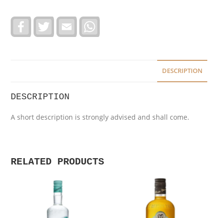
F
T
E
W
a
w
m
h
c
i
a
a
e
t
i
t
b
t
l
s
o
e
A
o
r
p
DESCRIPTION
k
p
DESCRIPTION
A short description is strongly advised and shall come.
RELATED PRODUCTS