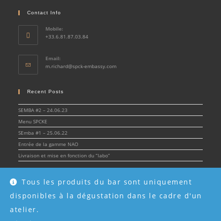
Contact Info
Mobile:
+33.6.81.87.03.84
Email:
Opens
m.richard@spck-embassy.com
in
your
application
Recent Posts
SEMBA #2 – 24.06.23
Menu SPCKE
SEmba #1 – 25.06.22
Entrée de la gamme NAO
Livraison et mise en fonction du “labo”
Tous les produits du bar sont uniquement
disponibles à la dégustation dans le cadre d'un
© Spirit & Cocktail Embassy 2022 - SPCKE - SIRET 908 216 955 00017 -
Mentions
légales
atelier.