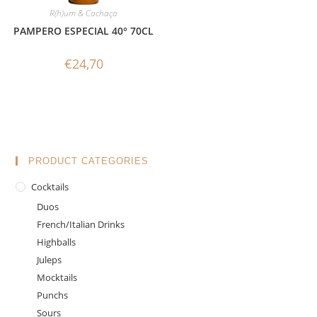
R(h)um & Cachaça
PAMPERO ESPECIAL 40° 70CL
€
24,70
PRODUCT CATEGORIES
Cocktails
Duos
French/Italian Drinks
Highballs
Juleps
Mocktails
Punchs
Sours