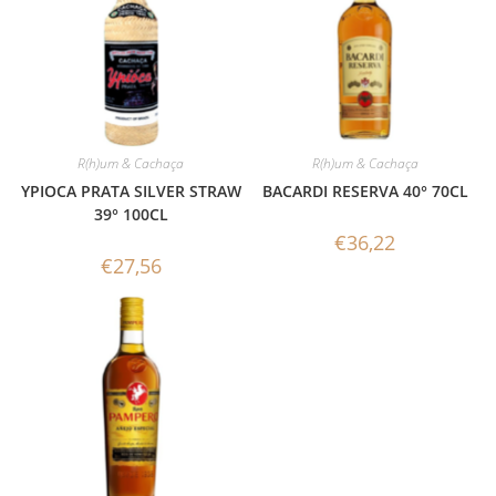
R(h)um & Cachaça
R(h)um & Cachaça
YPIOCA PRATA SILVER STRAW
BACARDI RESERVA 40° 70CL
39° 100CL
€
36,22
€
27,56