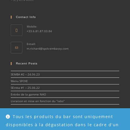
Contact Info
Mobile:
+33.6.81.87.03.84
Email:
Opens
m.richard@spck-embassy.com
in
your
application
Recent Posts
SEMBA #2 – 24.06.23
Menu SPCKE
SEmba #1 – 25.06.22
Entrée de la gamme NAO
Livraison et mise en fonction du “labo”
Tous les produits du bar sont uniquement
disponibles à la dégustation dans le cadre d'un
© Spirit & Cocktail Embassy 2022 - SPCKE - SIRET 908 216 955 00017 -
Mentions