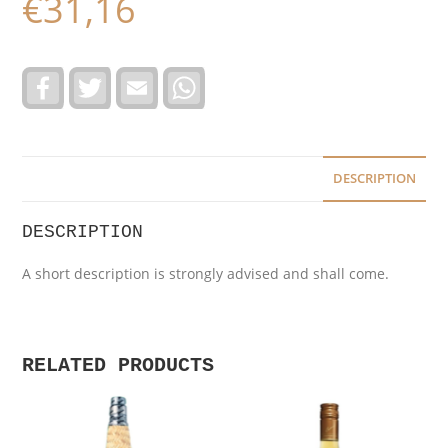
€
31,16
F
T
E
W
a
w
m
h
c
i
a
a
e
t
i
t
b
t
l
s
o
e
A
o
r
p
DESCRIPTION
k
p
DESCRIPTION
A short description is strongly advised and shall come.
RELATED PRODUCTS