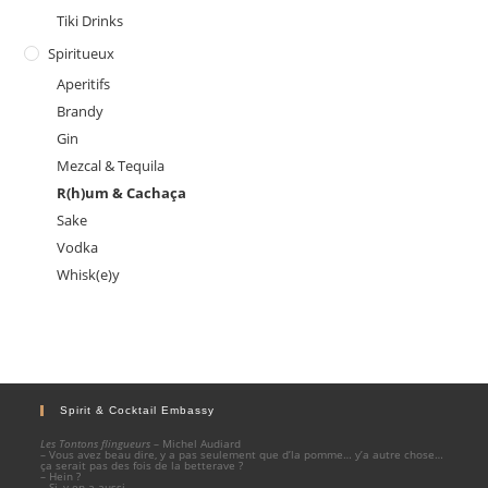
Tiki Drinks
Spiritueux
Aperitifs
Brandy
Gin
Mezcal & Tequila
R(h)um & Cachaça
Sake
Vodka
Whisk(e)y
Spirit & Cocktail Embassy
Les Tontons flingueurs
– Michel Audiard
– Vous avez beau dire, y a pas seulement que d’la pomme… y’a autre chose…
ça serait pas des fois de la betterave ?
– Hein ?
– Si, y en a aussi.