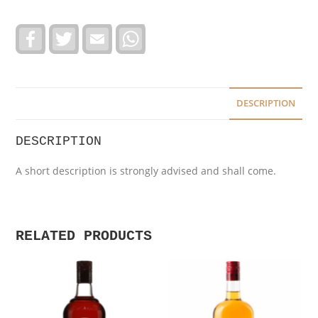
F
T
E
W
a
w
m
h
c
i
a
a
e
t
i
t
b
t
l
s
o
e
A
o
r
p
DESCRIPTION
k
p
DESCRIPTION
A short description is strongly advised and shall come.
RELATED PRODUCTS