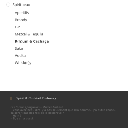
Spiritueux
Aperitifs
Brandy
Gin
Mezcal & Tequila
R(h)um & Cachaça
Sake
Vodka
Whisk(e)y
Spirit & Cocktail Embassy
Les Tontons flingueurs
– Michel Audiard
– Vous avez beau dire, y a pas seulement que d’la pomme… y’a autre chose…
ça serait pas des fois de la betterave ?
– Hein ?
– Si, y en a aussi.