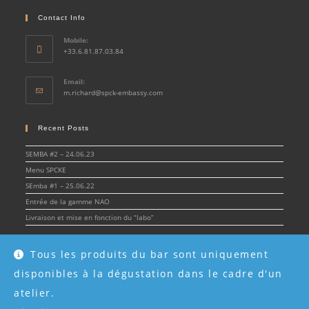
Contact Info
Mobile:
+33.6.81.87.03.84
Email:
Opens
m.richard@spck-embassy.com
in
your
application
Recent Posts
SEMBA #2 – 24.06.23
Menu SPCKE
SEmba #1 – 25.06.22
Entrée de la gamme NAO
Livraison et mise en fonction du “labo”
Tous les produits du bar sont uniquement
disponibles à la dégustation dans le cadre d'un
© Spirit & Cocktail Embassy 2022 - SPCKE - SIRET 908 216 955 00017 -
Mentions
légales
atelier.