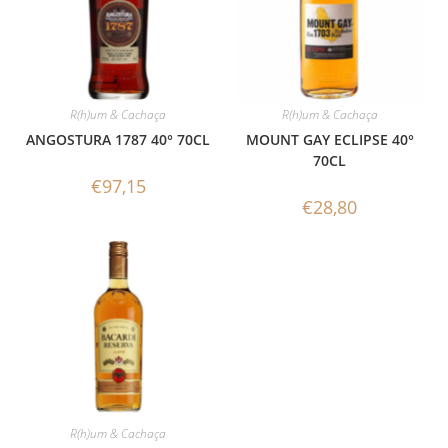
R(h)um & Cachaça
R(h)um & Cachaça
ANGOSTURA 1787 40° 70CL
MOUNT GAY ECLIPSE 40°
70CL
€
97,15
€
28,80
R(h)um & Cachaça