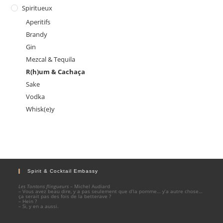
Spiritueux
Aperitifs
Brandy
Gin
Mezcal & Tequila
R(h)um & Cachaça
Sake
Vodka
Whisk(e)y
Spirit & Cocktail Embassy
Les Tontons flingueurs
– Michel Audiard
– Vous avez beau dire, y a pas seulement que d’la pomme… y’a autre chose…
ça serait pas des fois de la betterave ?
– Hein ?
– Si, y en a aussi.