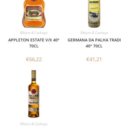
R(h)um & Cachaça
R(h)um & Cachaça
APPLETON ESTATE V/X 40°
GERMANA DA PALHA TRADI
70CL
40° 70CL
€
66,22
€
41,21
R(h)um & Cachaça