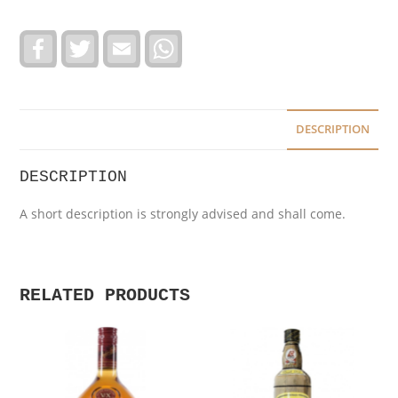
F
T
E
W
a
w
m
h
c
i
a
a
e
t
i
t
b
t
l
s
o
e
A
o
r
p
DESCRIPTION
k
p
DESCRIPTION
A short description is strongly advised and shall come.
RELATED PRODUCTS