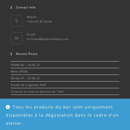
Contact Info
Mobile:
+33.6.81.87.03.84
Email:
Opens
m.richard@spck-embassy.com
in
your
application
Recent Posts
SEMBA #2 – 24.06.23
Menu SPCKE
SEmba #1 – 25.06.22
Entrée de la gamme NAO
Livraison et mise en fonction du “labo”
Tous les produits du bar sont uniquement
disponibles à la dégustation dans le cadre d'un
© Spirit & Cocktail Embassy 2022 - SPCKE - SIRET 908 216 955 00017 -
Mentions
légales
atelier.