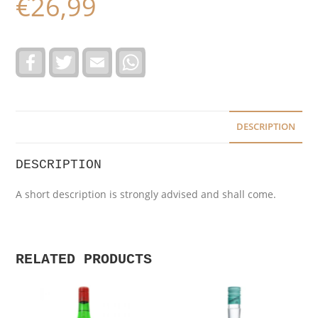
€
26,99
F
T
E
W
a
w
m
h
c
i
a
a
e
t
i
t
b
t
l
s
o
e
A
o
r
p
DESCRIPTION
k
p
DESCRIPTION
A short description is strongly advised and shall come.
RELATED PRODUCTS