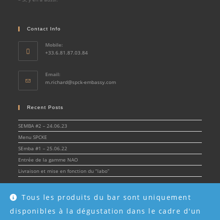
Contact Info
Mobile:
+33.6.81.87.03.84
Email:
Opens
m.richard@spck-embassy.com
in
your
application
Recent Posts
SEMBA #2 – 24.06.23
Menu SPCKE
SEmba #1 – 25.06.22
Entrée de la gamme NAO
Livraison et mise en fonction du “labo”
Tous les produits du bar sont uniquement
disponibles à la dégustation dans le cadre d'un
© Spirit & Cocktail Embassy 2022 - SPCKE - SIRET 908 216 955 00017 -
Mentions