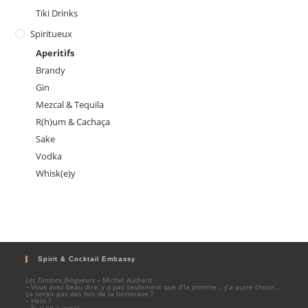
Tiki Drinks
Spiritueux
Aperitifs
Brandy
Gin
Mezcal & Tequila
R(h)um & Cachaça
Sake
Vodka
Whisk(e)y
Spirit & Cocktail Embassy
Les Tontons flingueurs
– Michel Audiard
– Vous avez beau dire, y a pas seulement que d’la pomme… y’a autre chose…
ça serait pas des fois de la betterave ?
– Hein ?
– Si, y en a aussi.