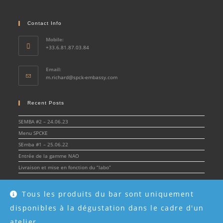
Contact Info
Mobile:
+33.6.81.87.03.84
Email:
Opens
m.richard@spck-embassy.com
in
your
application
Recent Posts
SEMBA #2 – 24.06.23
Menu SPCKE
SEmba #1 – 25.06.22
Entrée de la gamme NAO
Livraison et mise en fonction du “labo”
Tous les produits du bar sont uniquement
disponibles à la dégustation dans le cadre d'un
© Spirit & Cocktail Embassy 2022 - SPCKE - SIRET 908 216 955 00017 -
Mentions
légales
atelier.