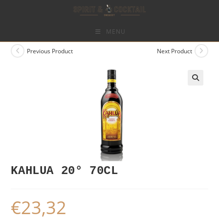
Skip
to
content
MENU
Previous Product
Next Product
KAHLUA 20° 70CL
€
23,32