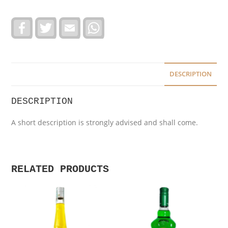
F
T
E
W
a
w
m
h
c
i
a
a
e
t
i
t
b
t
l
s
o
e
A
o
r
p
DESCRIPTION
k
p
DESCRIPTION
A short description is strongly advised and shall come.
RELATED PRODUCTS