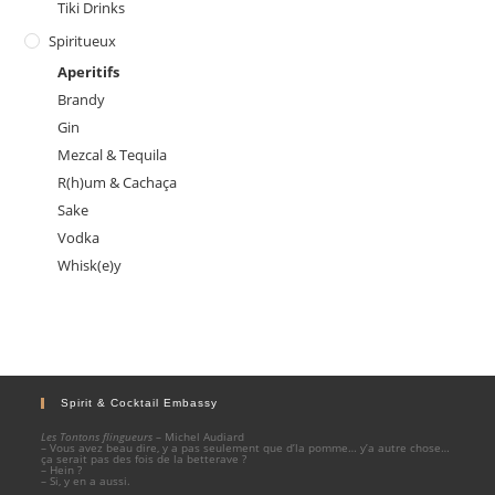
Tiki Drinks
Spiritueux
Aperitifs
Brandy
Gin
Mezcal & Tequila
R(h)um & Cachaça
Sake
Vodka
Whisk(e)y
Spirit & Cocktail Embassy
Les Tontons flingueurs
– Michel Audiard
– Vous avez beau dire, y a pas seulement que d’la pomme… y’a autre chose…
ça serait pas des fois de la betterave ?
– Hein ?
– Si, y en a aussi.