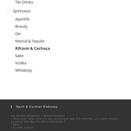
Tiki Drinks
Spiritueux
Aperitifs
Brandy
Gin
Mezcal & Tequila
R(h)um & Cachaça
Sake
Vodka
Whisk(e)y
Spirit & Cocktail Embassy
Les Tontons flingueurs
– Michel Audiard
– Vous avez beau dire, y a pas seulement que d’la pomme… y’a autre chose…
ça serait pas des fois de la betterave ?
– Hein ?
– Si, y en a aussi.