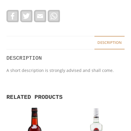
F
T
E
W
a
w
m
h
c
i
a
a
e
t
i
t
b
t
l
s
o
e
A
o
r
p
DESCRIPTION
k
p
DESCRIPTION
A short description is strongly advised and shall come.
RELATED PRODUCTS