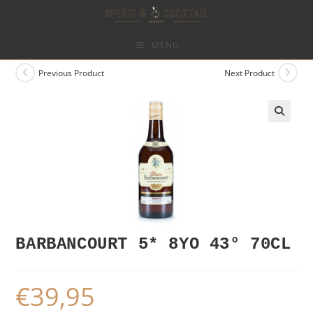
Skip
to
content
MENU
Previous Product
Next Product
BARBANCOURT 5* 8YO 43° 70CL
€
39,95