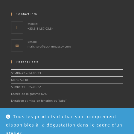
Contact Info
Mobile:
+33.6.81.87.03.84
Email:
Opens
m.richard@spck-embassy.com
in
your
application
Recent Posts
SEMBA #2 – 24.06.23
Menu SPCKE
SEmba #1 – 25.06.22
Entrée de la gamme NAO
Livraison et mise en fonction du “labo”
Tous les produits du bar sont uniquement
disponibles à la dégustation dans le cadre d'un
© Spirit & Cocktail Embassy 2022 - SPCKE - SIRET 908 216 955 00017 -
Mentions
légales
atelier.