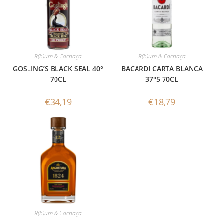
R(h)um & Cachaça
R(h)um & Cachaça
GOSLING’S BLACK SEAL 40°
BACARDI CARTA BLANCA
70CL
37°5 70CL
€
34,19
€
18,79
R(h)um & Cachaça