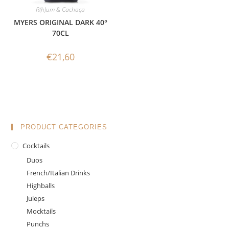
R(h)um & Cachaça
MYERS ORIGINAL DARK 40°
70CL
€
21,60
PRODUCT CATEGORIES
Cocktails
Duos
French/Italian Drinks
Highballs
Juleps
Mocktails
Punchs