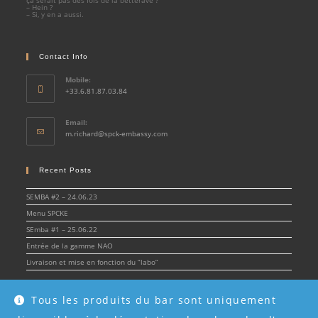
ça serait pas des fois de la betterave ?
– Hein ?
– Si, y en a aussi.
Contact Info
Mobile:
+33.6.81.87.03.84
Email:
Opens
m.richard@spck-embassy.com
in
your
application
Recent Posts
SEMBA #2 – 24.06.23
Menu SPCKE
SEmba #1 – 25.06.22
Entrée de la gamme NAO
Livraison et mise en fonction du “labo”
Tous les produits du bar sont uniquement