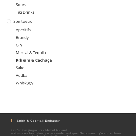
Sours
Tiki Drinks
Spiritueux
Aperitifs
Brandy
Gin
Mezcal & Tequila
R(h)um & Cachaça
Sake
Vodka
Whisk(e)y
Spirit & Cocktail Embassy
Les Tontons flingueurs
– Michel Audiard
– Vous avez beau dire, y a pas seulement que d’la pomme… y’a autre chose…