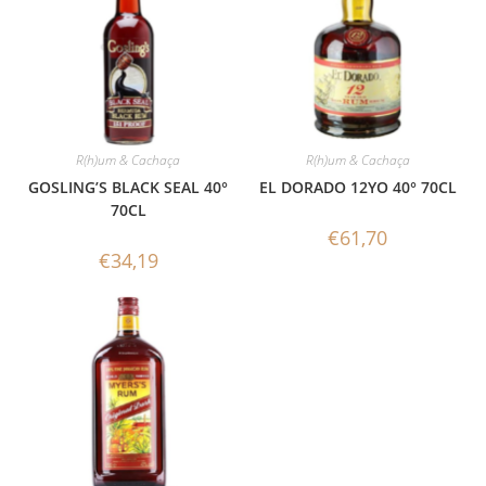
R(h)um & Cachaça
R(h)um & Cachaça
GOSLING’S BLACK SEAL 40°
EL DORADO 12YO 40° 70CL
70CL
€
61,70
€
34,19