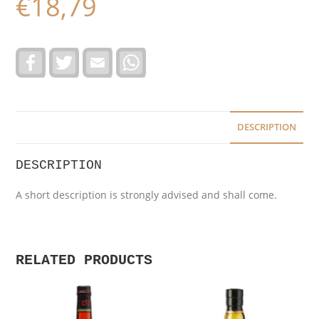
€
18,79
F
T
E
W
a
w
m
h
c
i
a
a
e
t
i
t
b
t
l
s
o
e
A
o
r
p
DESCRIPTION
k
p
DESCRIPTION
A short description is strongly advised and shall come.
RELATED PRODUCTS