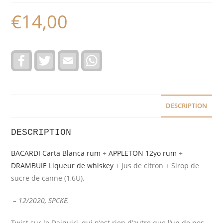
€
14,00
F
T
E
W
a
w
m
h
c
i
a
a
e
t
i
t
b
t
l
s
o
e
A
o
r
p
DESCRIPTION
k
p
DESCRIPTION
BACARDI Carta Blanca rum
+
APPLETON 12yo rum
+
DRAMBUIE Liqueur de whiskey
+ Jus de citron + Sirop de
sucre de canne (1,6U).
– 12/2020, SPCKE.
Twist sur le Daiquiri, qui n’est rien d’autre que l’un de nos