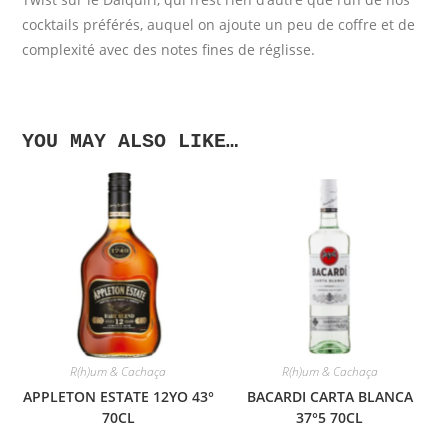
cocktails préférés, auquel on ajoute un peu de coffre et de
complexité avec des notes fines de réglisse.
YOU MAY ALSO LIKE…
R(h)um & Cachaça
R(h)um & Cachaça
APPLETON ESTATE 12YO 43°
BACARDI CARTA BLANCA
70CL
37°5 70CL