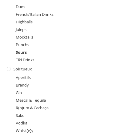
Duos
French/Italian Drinks
Highballs
Juleps
Mocktails
Punchs
Sours
Tiki Drinks
Spiritueux
Aperitifs
Brandy
Gin
Mezcal & Tequila
R(h)um & Cachaça
Sake
Vodka
Whisk(e)y