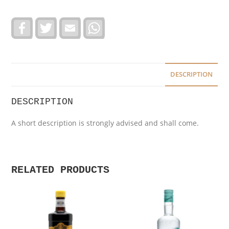
F
T
E
W
a
w
m
h
c
i
a
a
e
t
i
t
b
t
l
s
o
e
A
o
r
p
DESCRIPTION
k
p
DESCRIPTION
A short description is strongly advised and shall come.
RELATED PRODUCTS