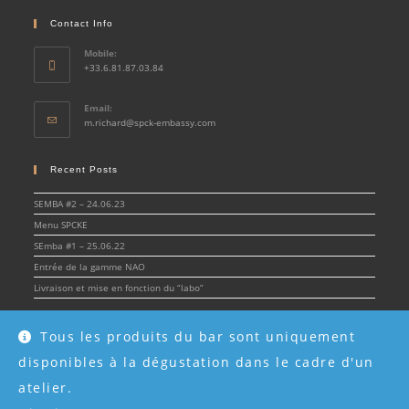
Contact Info
Mobile:
+33.6.81.87.03.84
Email:
Opens
m.richard@spck-embassy.com
in
your
application
Recent Posts
SEMBA #2 – 24.06.23
Menu SPCKE
SEmba #1 – 25.06.22
Entrée de la gamme NAO
Livraison et mise en fonction du “labo”
Tous les produits du bar sont uniquement
disponibles à la dégustation dans le cadre d'un
© Spirit & Cocktail Embassy 2022 - SPCKE - SIRET 908 216 955 00017 -
Mentions
légales
atelier.