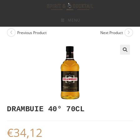
Skip
to
content
MENU
Previous Product
Next Product
DRAMBUIE 40° 70CL
€
34,12