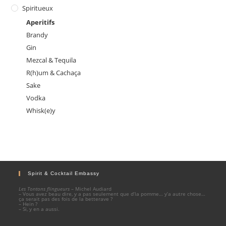
Spiritueux
Aperitifs
Brandy
Gin
Mezcal & Tequila
R(h)um & Cachaça
Sake
Vodka
Whisk(e)y
Spirit & Cocktail Embassy
Les Tontons flingueurs
– Michel Audiard
– Vous avez beau dire, y a pas seulement que d’la pomme… y’a autre chose…
ça serait pas des fois de la betterave ?
– Hein ?
– Si, y en a aussi.