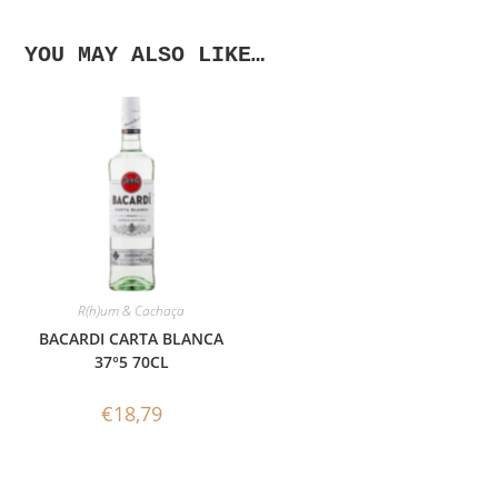
YOU MAY ALSO LIKE…
R(h)um & Cachaça
BACARDI CARTA BLANCA
37°5 70CL
€
18,79