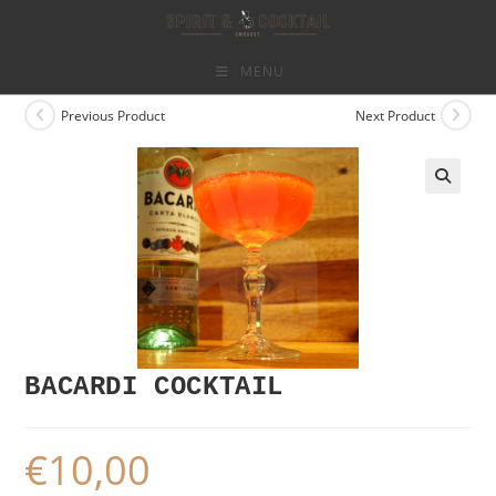
Skip
to
content
MENU
Previous Product
Next Product
BACARDI COCKTAIL
€
10,00