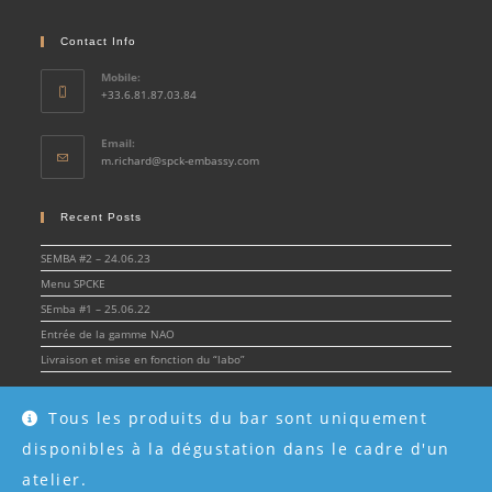
Contact Info
Mobile:
+33.6.81.87.03.84
Email:
Opens
m.richard@spck-embassy.com
in
your
application
Recent Posts
SEMBA #2 – 24.06.23
Menu SPCKE
SEmba #1 – 25.06.22
Entrée de la gamme NAO
Livraison et mise en fonction du “labo”
Tous les produits du bar sont uniquement
disponibles à la dégustation dans le cadre d'un
© Spirit & Cocktail Embassy 2022 - SPCKE - SIRET 908 216 955 00017 -
Mentions
légales
atelier.