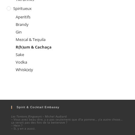
Spiritueux
Aperitifs
Brandy
Gin
Mezcal & Tequila
R(h)um & Cachaça
Sake
Vodka
Whisk(e)y
Spirit & Cocktail Embassy
Les Tontons flingueurs
– Michel Audiard
– Vous avez beau dire, y a pas seulement que d’la pomme… y’a autre chose…
ça serait pas des fois de la betterave ?
– Hein ?
– Si, y en a aussi.