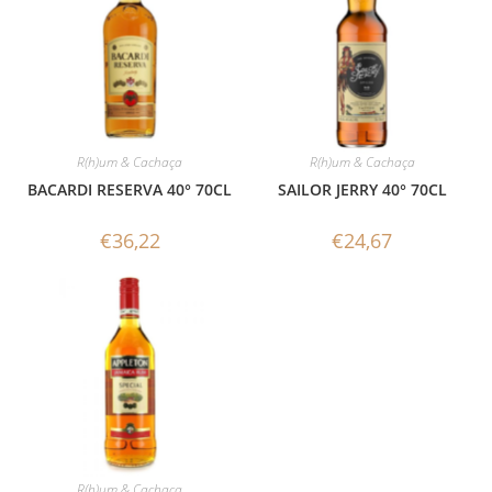
R(h)um & Cachaça
R(h)um & Cachaça
BACARDI RESERVA 40° 70CL
SAILOR JERRY 40° 70CL
€
36,22
€
24,67
R(h)um & Cachaça