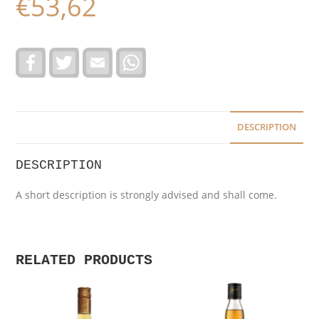
€
53,62
F
T
E
W
a
w
m
h
c
i
a
a
e
t
i
t
b
t
l
s
o
e
A
o
r
p
DESCRIPTION
k
p
DESCRIPTION
A short description is strongly advised and shall come.
RELATED PRODUCTS