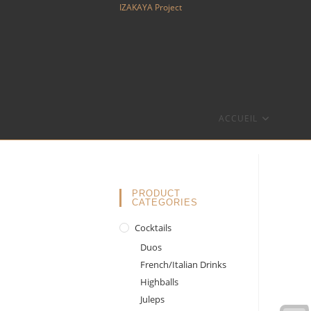
Skip
IZAKAYA Project
to
content
ACCUEIL
PRODUCT
CATEGORIES
Cocktails
Duos
French/Italian Drinks
Highballs
Juleps