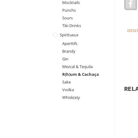
Mocktails
a
Punchs
c
e
Sours
Tiki Drinks
DESC
Spiritueux
Aperitifs
Brandy
Gin
Mezcal & Tequila
R(h)um & Cachaça
Sake
REL
Vodka
Whisk(e)y