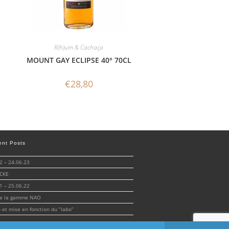
R(h)um & Cachaça
MOUNT GAY ECLIPSE 40° 70CL
€
28,80
ent Posts
 – 24.06.23
CKE
 – 25.06.22
de la gamme NAO
n et mise en fonction du “labo”