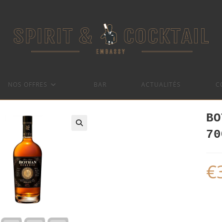
NOS OFFRES
BAR
ACTUALITÉS
C
BO
70
€