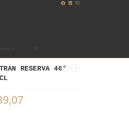
TOGGLE
ONTACT
WEBSITE
TRAN RESERVA 40°
CL
SEARCH
39,07