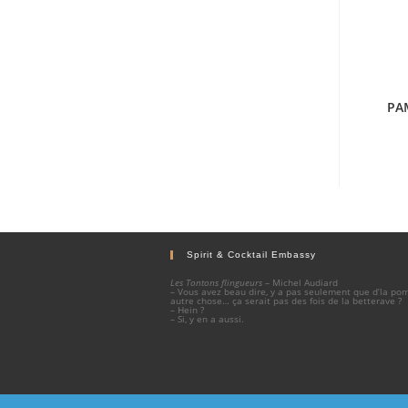
PA
Spirit & Cocktail Embassy
Les Tontons flingueurs
– Michel Audiard
– Vous avez beau dire, y a pas seulement que d’la p
autre chose… ça serait pas des fois de la betterave ?
– Hein ?
– Si, y en a aussi.