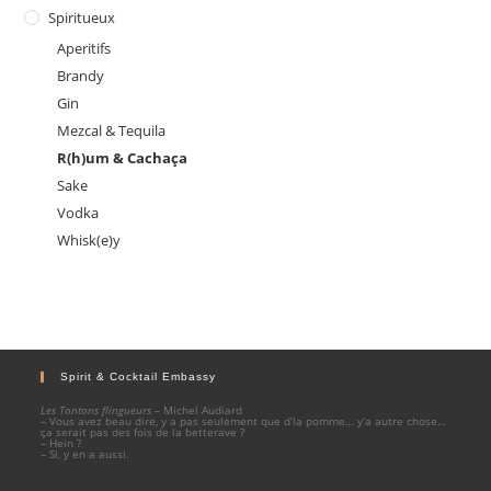
Spiritueux
Aperitifs
Brandy
Gin
Mezcal & Tequila
R(h)um & Cachaça
Sake
Vodka
Whisk(e)y
Spirit & Cocktail Embassy
Les Tontons flingueurs
– Michel Audiard
– Vous avez beau dire, y a pas seulement que d’la pomme… y’a autre chose…
ça serait pas des fois de la betterave ?
– Hein ?
– Si, y en a aussi.