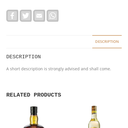
F
T
E
W
a
w
m
h
c
i
a
a
e
t
i
t
b
t
l
s
o
e
A
o
r
p
DESCRIPTION
k
p
DESCRIPTION
A short description is strongly advised and shall come.
RELATED PRODUCTS