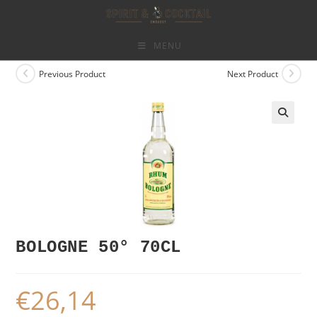
Skip
to
content
MENU
Previous Product
Next Product
BOLOGNE 50° 70CL
€
26,14