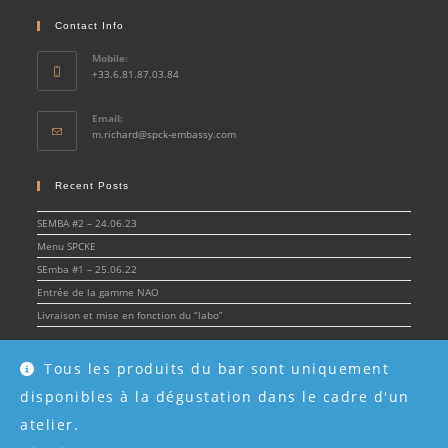
Contact Info
Mobile:
+33.6.81.87.03.84
Email:
Opens
m.richard@spck-embassy.com
in
your
application
Recent Posts
SEMBA #2 – 24.06.23
Menu SPCKE
SEmba #1 – 25.06.22
Entrée de la gamme NAO
Livraison et mise en fonction du “labo”
Tous les produits du bar sont uniquement
disponibles à la dégustation dans le cadre d'un
© Spirit & Cocktail Embassy 2022 - SPCKE - SIRET 908 216 955 00017 -
Mentions
légales
atelier.