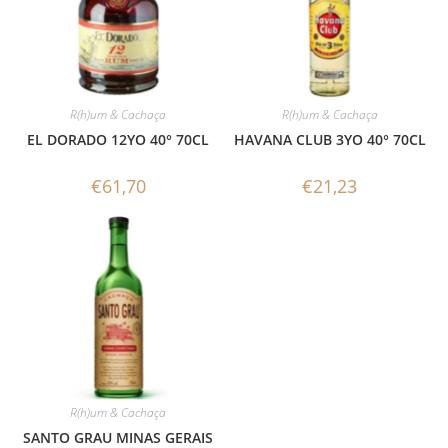
R(h)um & Cachaça
R(h)um & Cachaça
EL DORADO 12YO 40° 70CL
HAVANA CLUB 3YO 40° 70CL
€
61,70
€
21,23
R(h)um & Cachaça
SANTO GRAU MINAS GERAIS