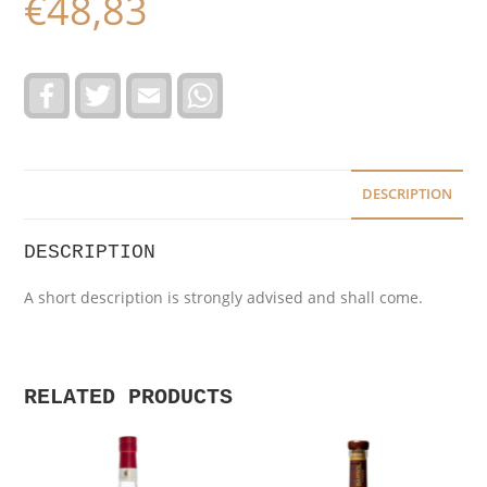
€
48,83
F
T
E
W
a
w
m
h
c
i
a
a
e
t
i
t
b
t
l
s
o
e
A
o
r
p
DESCRIPTION
k
p
DESCRIPTION
A short description is strongly advised and shall come.
RELATED PRODUCTS