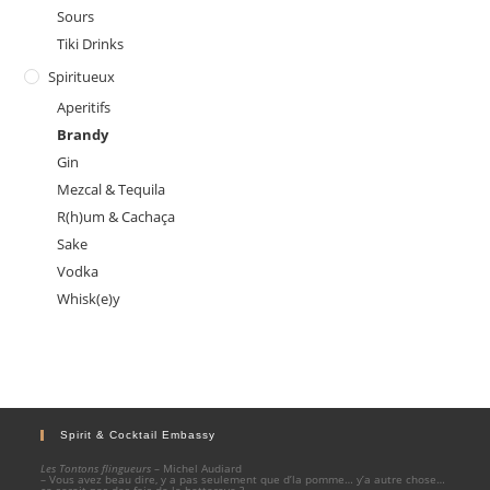
Sours
Tiki Drinks
Spiritueux
Aperitifs
Brandy
Gin
Mezcal & Tequila
R(h)um & Cachaça
Sake
Vodka
Whisk(e)y
Spirit & Cocktail Embassy
Les Tontons flingueurs
– Michel Audiard
– Vous avez beau dire, y a pas seulement que d’la pomme… y’a autre chose…