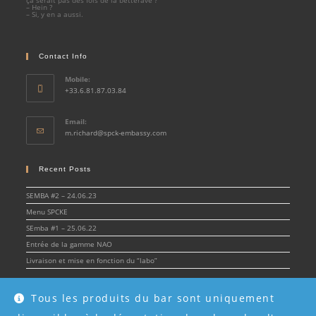
ça serait pas des fois de la betterave ?
– Hein ?
– Si, y en a aussi.
Contact Info
Mobile:
+33.6.81.87.03.84
Email:
Opens
m.richard@spck-embassy.com
in
your
application
Recent Posts
SEMBA #2 – 24.06.23
Menu SPCKE
SEmba #1 – 25.06.22
Entrée de la gamme NAO
Livraison et mise en fonction du “labo”
Tous les produits du bar sont uniquement