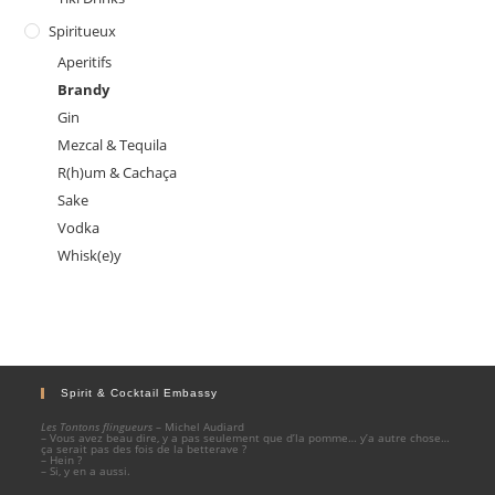
Spiritueux
Aperitifs
Brandy
Gin
Mezcal & Tequila
R(h)um & Cachaça
Sake
Vodka
Whisk(e)y
Spirit & Cocktail Embassy
Les Tontons flingueurs
– Michel Audiard
– Vous avez beau dire, y a pas seulement que d’la pomme… y’a autre chose…
ça serait pas des fois de la betterave ?
– Hein ?
– Si, y en a aussi.