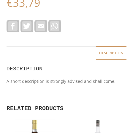
€
33,79
F
T
E
W
a
w
m
h
c
i
a
a
e
t
i
t
b
t
l
s
o
e
A
o
r
p
DESCRIPTION
k
p
DESCRIPTION
A short description is strongly advised and shall come.
RELATED PRODUCTS