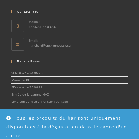
Contact Info
Mobile:
+33.6.81.87.03.84
Email:
Opens
m.richard@spck-embassy.com
in
your
application
Recent Posts
SEMBA #2 – 24.06.23
Menu SPCKE
SEmba #1 – 25.06.22
Entrée de la gamme NAO
Livraison et mise en fonction du “labo”
Tous les produits du bar sont uniquement
disponibles à la dégustation dans le cadre d'un
© Spirit & Cocktail Embassy 2022 - SPCKE - SIRET 908 216 955 00017 -
Mentions
légales
atelier.