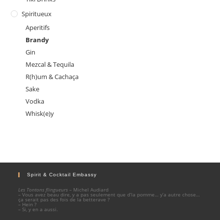
Spiritueux
Aperitifs
Brandy
Gin
Mezcal & Tequila
R(h)um & Cachaça
Sake
Vodka
Whisk(e)y
Spirit & Cocktail Embassy
Les Tontons flingueurs
– Michel Audiard
– Vous avez beau dire, y a pas seulement que d’la pomme… y’a autre chose…
ça serait pas des fois de la betterave ?
– Hein ?
– Si, y en a aussi.