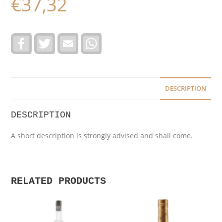
€
37,32
F
T
E
W
a
w
m
h
c
i
a
a
e
t
i
t
b
t
l
s
o
e
A
o
r
p
DESCRIPTION
k
p
DESCRIPTION
A short description is strongly advised and shall come.
RELATED PRODUCTS