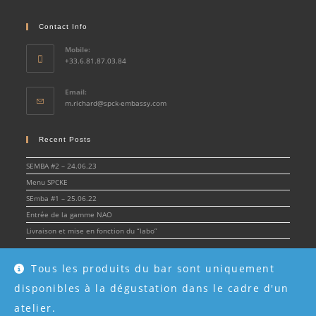
Contact Info
Mobile:
+33.6.81.87.03.84
Email:
Opens
m.richard@spck-embassy.com
in
your
application
Recent Posts
SEMBA #2 – 24.06.23
Menu SPCKE
SEmba #1 – 25.06.22
Entrée de la gamme NAO
Livraison et mise en fonction du “labo”
Tous les produits du bar sont uniquement
disponibles à la dégustation dans le cadre d'un
© Spirit & Cocktail Embassy 2022 - SPCKE - SIRET 908 216 955 00017 -
Mentions
légales
atelier.