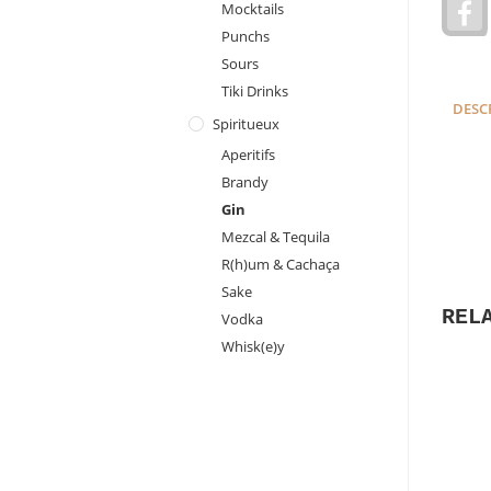
Mocktails
a
Punchs
c
e
Sours
Tiki Drinks
DESC
Spiritueux
Aperitifs
Brandy
Gin
Mezcal & Tequila
R(h)um & Cachaça
Sake
REL
Vodka
Whisk(e)y