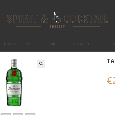
NOS OFFRES
BAR
ACTUALITÉS
C
TA
€