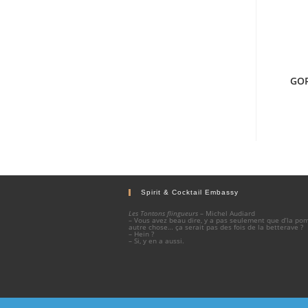
GOR
Spirit & Cocktail Embassy
Les Tontons flingueurs
– Michel Audiard
– Vous avez beau dire, y a pas seulement que d’la p
autre chose… ça serait pas des fois de la betterave ?
– Hein ?
– Si, y en a aussi.