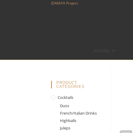
Skip
IZAKAYA Project
to
content
ACCUEIL
PRODUCT
CATEGORIES
Cocktails
Duos
French/Italian Drinks
Highballs
Juleps