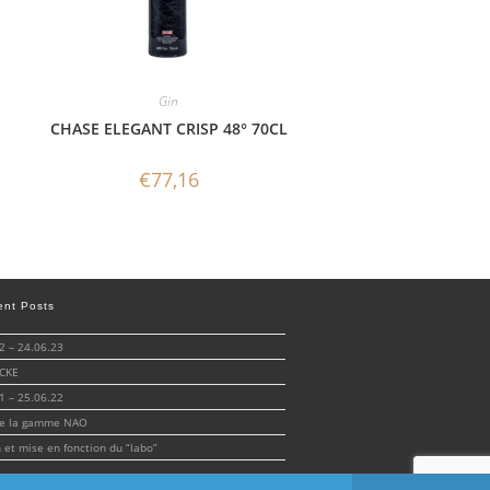
Gin
CHASE ELEGANT CRISP 48° 70CL
€
77,16
ent Posts
 – 24.06.23
CKE
 – 25.06.22
de la gamme NAO
n et mise en fonction du “labo”