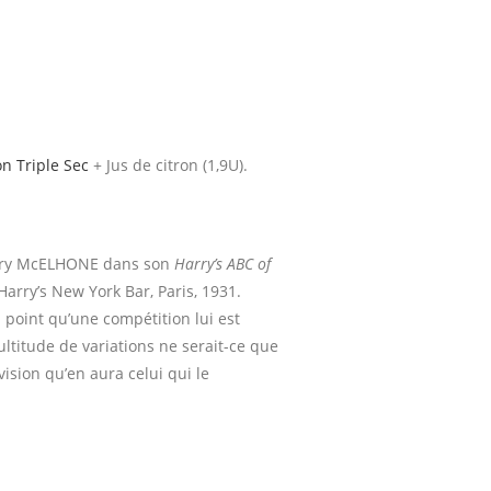
 Triple Sec
+ Jus de citron (1,9U).
 Harry McELHONE dans son
Harry’s ABC of
Harry’s New York Bar, Paris, 1931.
u point qu’une compétition lui est
ltitude de variations ne serait-ce que
vision qu’en aura celui qui le