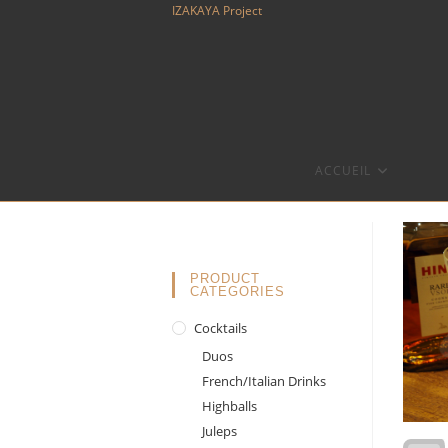
Skip
IZAKAYA Project
to
content
ACCUEIL
PRODUCT
CATEGORIES
Cocktails
Duos
French/Italian Drinks
Highballs
Juleps