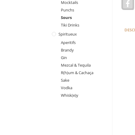
Mocktails
a
Punchs
c
e
Sours
Tiki Drinks
DESC
Spiritueux
Aperitifs
Brandy
Gin
Mezcal & Tequila
R(h)um & Cachaça
Sake
Vodka
Whisk(e)y