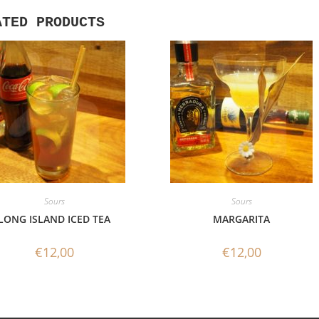
ATED PRODUCTS
Sours
Sours
LONG ISLAND ICED TEA
MARGARITA
€
12,00
€
12,00