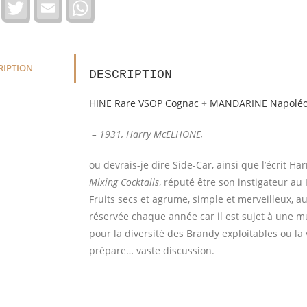
F
T
E
W
w
m
h
i
a
a
t
i
t
b
t
l
s
o
e
A
o
r
p
RIPTION
DESCRIPTION
k
p
HINE Rare VSOP Cognac
+
MANDARINE Napoléon
– 1931, Harry McELHONE,
ou devrais-je dire Side-Car, ainsi que l’écrit
Mixing Cocktails
, réputé être son instigateur au 
Fruits secs et agrume, simple et merveilleux, a
réservée chaque année car il est sujet à une mu
pour la diversité des Brandy exploitables ou la 
prépare… vaste discussion.