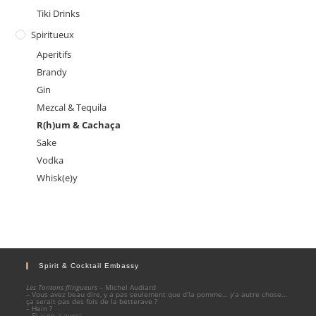
Tiki Drinks
Spiritueux
Aperitifs
Brandy
Gin
Mezcal & Tequila
R(h)um & Cachaça
Sake
Vodka
Whisk(e)y
Spirit & Cocktail Embassy
Les Tontons flingueurs
– Michel Audiard
– Vous avez beau dire, y a pas seulement que d’la pomme… y’a autre chose…
ça serait pas des fois de la betterave ?
– Hein ?
– Si, y en a aussi.