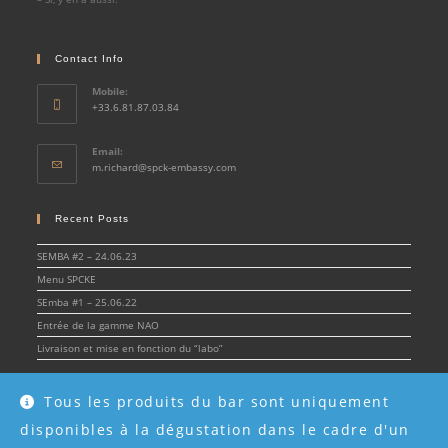
Contact Info
Mobile:
+33.6.81.87.03.84
Email:
Opens
m.richard@spck-embassy.com
in
your
application
Recent Posts
SEMBA #2 – 24.06.23
Menu SPCKE
SEmba #1 – 25.06.22
Entrée de la gamme NAO
Livraison et mise en fonction du “labo”
Tous les produits du bar sont uniquement
disponibles à la dégustation dans le cadre d'un
© Spirit & Cocktail Embassy 2022 - SPCKE - SIRET 908 216 955 00017 -
Mentions