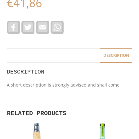
€
41,86
F
T
E
W
a
w
m
h
c
i
a
a
e
t
i
t
b
t
l
s
o
e
A
o
r
p
DESCRIPTION
k
p
DESCRIPTION
A short description is strongly advised and shall come.
RELATED PRODUCTS