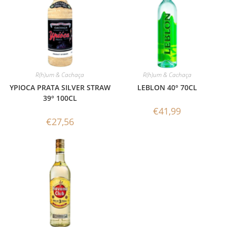
R(h)um & Cachaça
R(h)um & Cachaça
YPIOCA PRATA SILVER STRAW
LEBLON 40° 70CL
39° 100CL
€
41,99
€
27,56