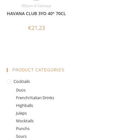
R(h)um & Cachaça
HAVANA CLUB 3YO 40° 70CL
€
21,23
PRODUCT CATEGORIES
Cocktails
Duos
French/Italian Drinks
Highballs
Juleps
Mocktails
Punchs
Sours