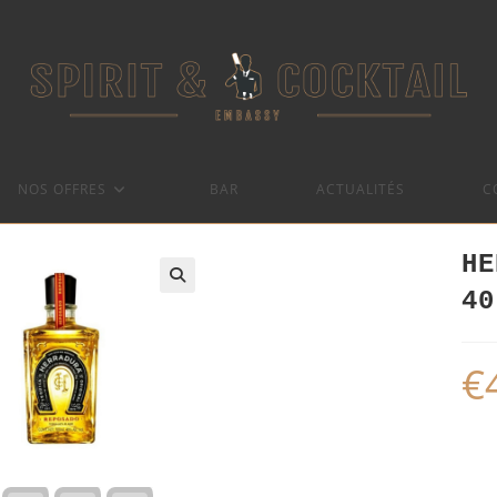
NOS OFFRES
BAR
ACTUALITÉS
C
HE
40
€