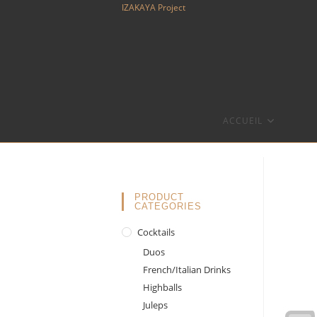
Skip
IZAKAYA Project
to
content
ACCUEIL
PRODUCT
CATEGORIES
Cocktails
Duos
French/Italian Drinks
Highballs
Juleps