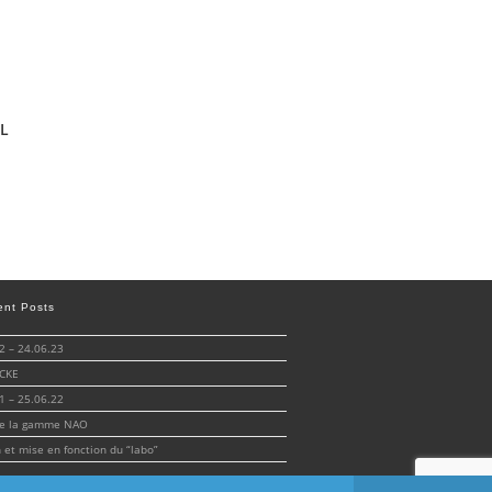
L
ent Posts
 – 24.06.23
CKE
 – 25.06.22
de la gamme NAO
n et mise en fonction du “labo”