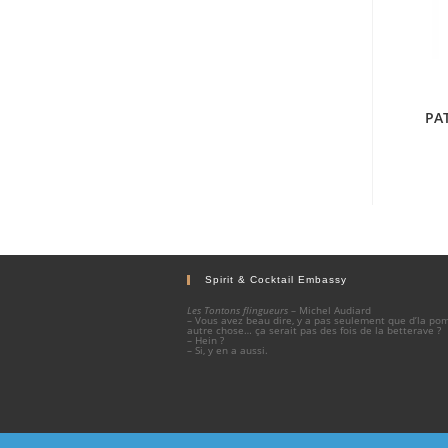
PA
Spirit & Cocktail Embassy
Les Tontons flingueurs
– Michel Audiard
– Vous avez beau dire, y a pas seulement que d’la p
autre chose… ça serait pas des fois de la betterave ?
– Hein ?
– Si, y en a aussi.