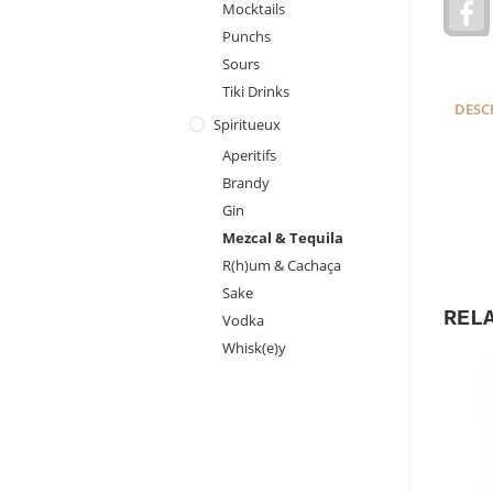
Mocktails
a
Punchs
c
e
Sours
Tiki Drinks
DESC
Spiritueux
Aperitifs
Brandy
Gin
Mezcal & Tequila
R(h)um & Cachaça
Sake
REL
Vodka
Whisk(e)y