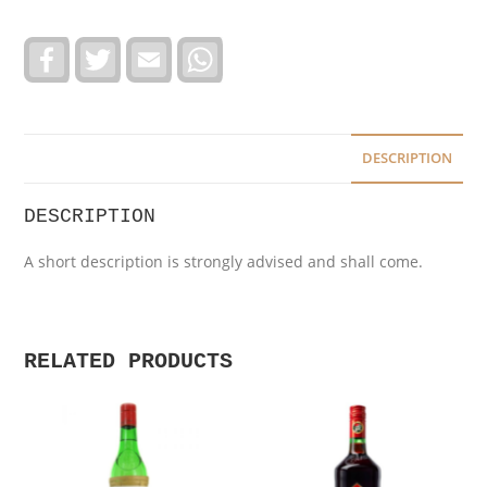
F
T
E
W
a
w
m
h
c
i
a
a
e
t
i
t
b
t
l
s
o
e
A
o
r
p
DESCRIPTION
k
p
DESCRIPTION
A short description is strongly advised and shall come.
RELATED PRODUCTS