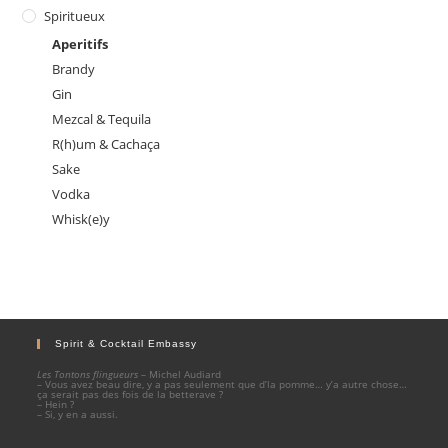
Spiritueux
Aperitifs
Brandy
Gin
Mezcal & Tequila
R(h)um & Cachaça
Sake
Vodka
Whisk(e)y
Spirit & Cocktail Embassy
Les Tontons flingueurs
– Michel Audiard
– Vous avez beau dire, y a pas seulement que d’la pomme… y’a autre chose…
ça serait pas des fois de la betterave ?
– Hein ?
– Si, y en a aussi.