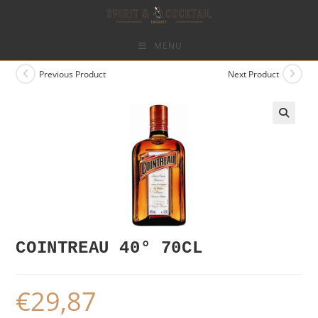
Skip
to
content
MENU
Previous Product
Next Product
COINTREAU 40° 70CL
€
29,87