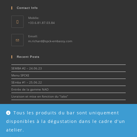
Contact Info
Mobile:
+33.6.81.87.03.84
Email:
Opens
m.richard@spck-embassy.com
in
your
application
Recent Posts
SEMBA #2 – 24.06.23
Menu SPCKE
SEmba #1 – 25.06.22
Entrée de la gamme NAO
Livraison et mise en fonction du “labo”
Tous les produits du bar sont uniquement
disponibles à la dégustation dans le cadre d'un
© Spirit & Cocktail Embassy 2022 - SPCKE - SIRET 908 216 955 00017 -
Mentions
légales
atelier.