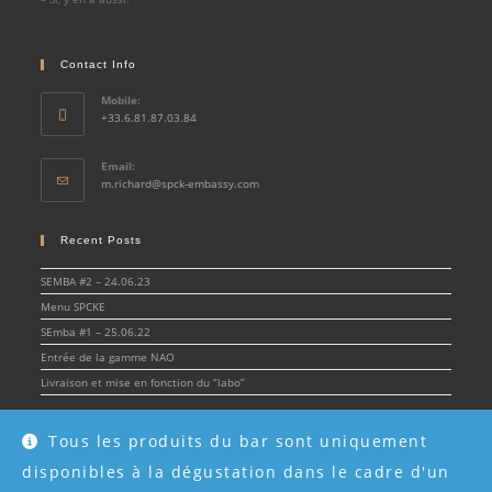
Contact Info
Mobile:
+33.6.81.87.03.84
Email:
Opens
m.richard@spck-embassy.com
in
your
application
Recent Posts
SEMBA #2 – 24.06.23
Menu SPCKE
SEmba #1 – 25.06.22
Entrée de la gamme NAO
Livraison et mise en fonction du “labo”
Tous les produits du bar sont uniquement
disponibles à la dégustation dans le cadre d'un
© Spirit & Cocktail Embassy 2022 - SPCKE - SIRET 908 216 955 00017 -
Mentions