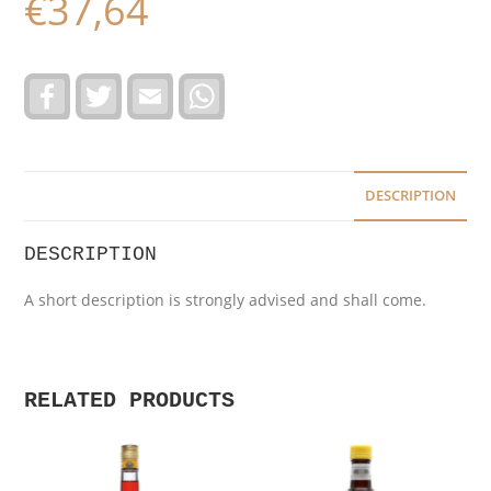
€
37,64
F
T
E
W
a
w
m
h
c
i
a
a
e
t
i
t
b
t
l
s
o
e
A
o
r
p
DESCRIPTION
k
p
DESCRIPTION
A short description is strongly advised and shall come.
RELATED PRODUCTS