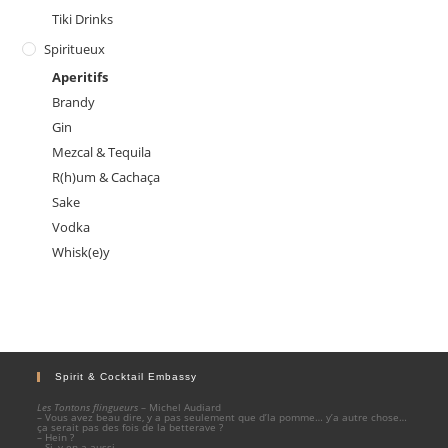
Tiki Drinks
Spiritueux
Aperitifs
Brandy
Gin
Mezcal & Tequila
R(h)um & Cachaça
Sake
Vodka
Whisk(e)y
Spirit & Cocktail Embassy
Les Tontons flingueurs
– Michel Audiard
– Vous avez beau dire, y a pas seulement que d’la pomme… y’a autre chose…
ça serait pas des fois de la betterave ?
– Hein ?
– Si, y en a aussi.