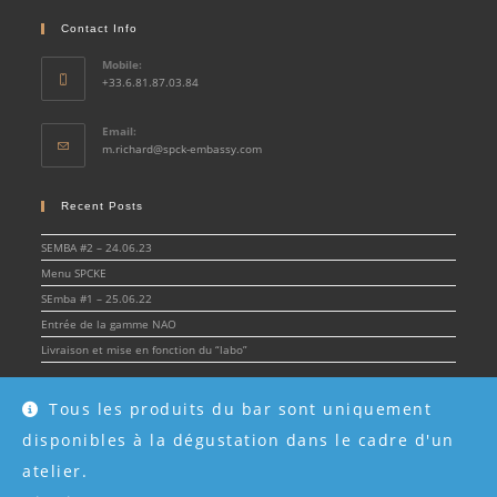
Contact Info
Mobile:
+33.6.81.87.03.84
Email:
Opens
m.richard@spck-embassy.com
in
your
application
Recent Posts
SEMBA #2 – 24.06.23
Menu SPCKE
SEmba #1 – 25.06.22
Entrée de la gamme NAO
Livraison et mise en fonction du “labo”
Tous les produits du bar sont uniquement
disponibles à la dégustation dans le cadre d'un
© Spirit & Cocktail Embassy 2022 - SPCKE - SIRET 908 216 955 00017 -
Mentions
légales
atelier.