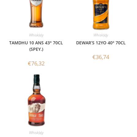
Whisk(e)y
Whisk(e)y
TAMDHU 10 ANS 43° 70CL
DEWAR’S 12YO 40° 70CL
(SPEY.)
€
36,74
€
76,32
Whisk(e)y