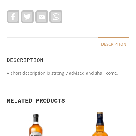
F
T
E
W
a
w
m
h
c
i
a
a
e
t
i
t
b
t
l
s
o
e
A
o
r
p
DESCRIPTION
k
p
DESCRIPTION
A short description is strongly advised and shall come.
RELATED PRODUCTS