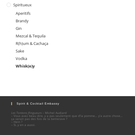
Spiritueux
Aperitifs
Brandy
Gin
Mezcal & Tequila
R(h)um & Cachaça
Sake
Vodka
Whisk(e)y
Spirit & Cocktail Embassy
Les Tontons flingueurs
– Michel Audiard
– Vous avez beau dire, y a pas seulement que d’la pomme… y’a autre chose…
ça serait pas des fois de la betterave ?
– Hein ?
– Si, y en a aussi.