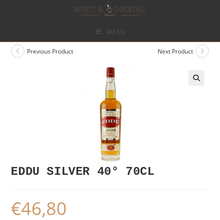
Skip
to
content
MENU
Previous Product
Next Product
EDDU SILVER 40° 70CL
€
46,80