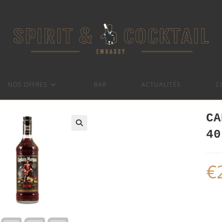
NOS OFFRES
BAR
ACTUALITÉS
C
CA
40
€