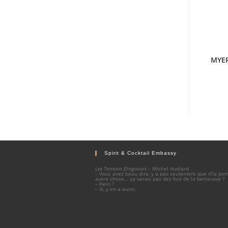
MYER
Spirit & Cocktail Embassy
Les Tontons flingueurs
– Michel Audiard
– Vous avez beau dire, y a pas seulement que d’la p
autre chose… ça serait pas des fois de la betterave ?
– Hein ?
– Si, y en a aussi.