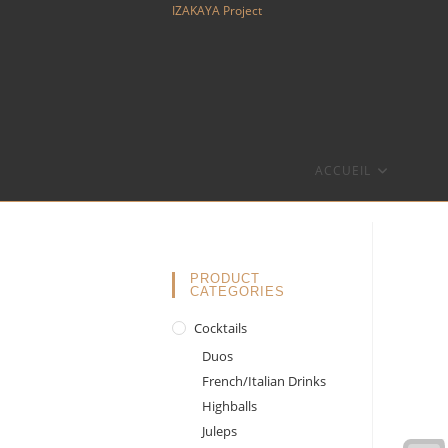
Skip
IZAKAYA Project
to
content
ACCUEIL
PRODUCT
CATEGORIES
Cocktails
Duos
French/Italian Drinks
Highballs
Juleps