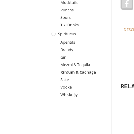
Mocktails
a
Punchs
c
e
Sours
Tiki Drinks
DESC
Spiritueux
Aperitifs
Brandy
Gin
Mezcal & Tequila
R(h)um & Cachaça
Sake
REL
Vodka
Whisk(e)y