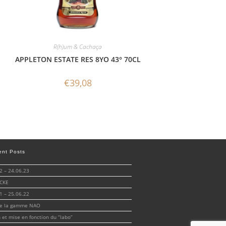
R(h)um & Cachaça
APPLETON ESTATE RES 8YO 43° 70CL
€
39,08
ent Posts
 – 24.06.23
CKE
 – 25.06.22
de la gamme NAO
n et mise en fonction du “labo”