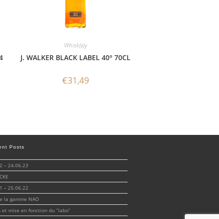
Whisk(e)y
4
J. WALKER BLACK LABEL 40° 70CL
€
31,49
ent Posts
 – 24.06.23
CKE
 – 25.06.22
de la gamme NAO
n et mise en fonction du “labo”