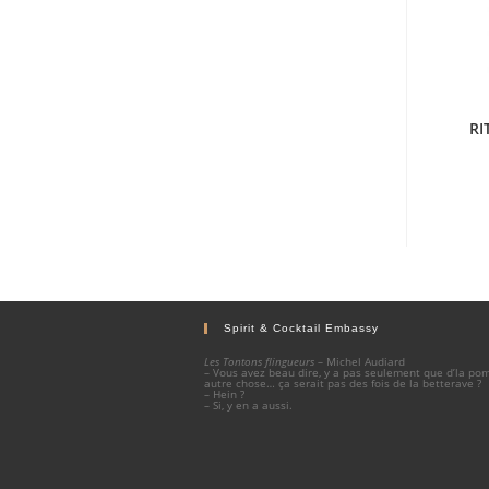
RI
Spirit & Cocktail Embassy
Les Tontons flingueurs
– Michel Audiard
– Vous avez beau dire, y a pas seulement que d’la p
autre chose… ça serait pas des fois de la betterave ?
– Hein ?
– Si, y en a aussi.