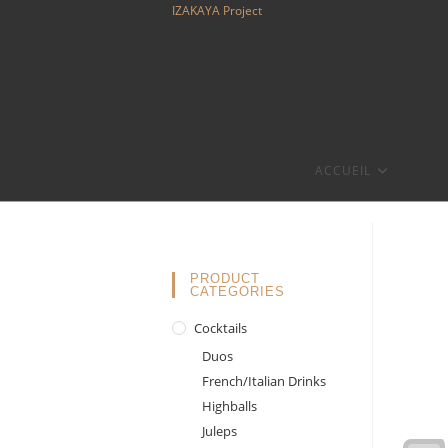
Skip
IZAKAYA Project
to
content
ACCUEIL
PRODUCT
CATEGORIES
Cocktails
Duos
French/Italian Drinks
Highballs
Juleps