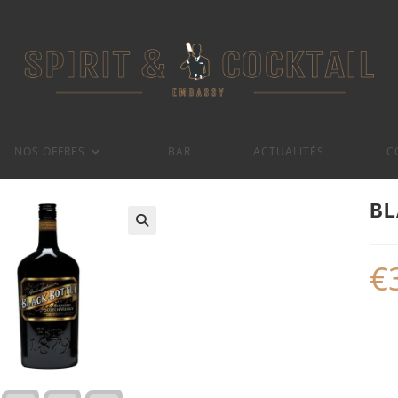
NOS OFFRES
BAR
ACTUALITÉS
C
BL
€