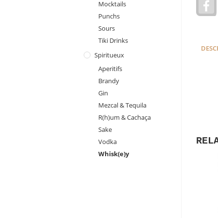
Mocktails
a
Punchs
c
e
Sours
Tiki Drinks
DESC
Spiritueux
Aperitifs
Brandy
Gin
Mezcal & Tequila
R(h)um & Cachaça
Sake
REL
Vodka
Whisk(e)y