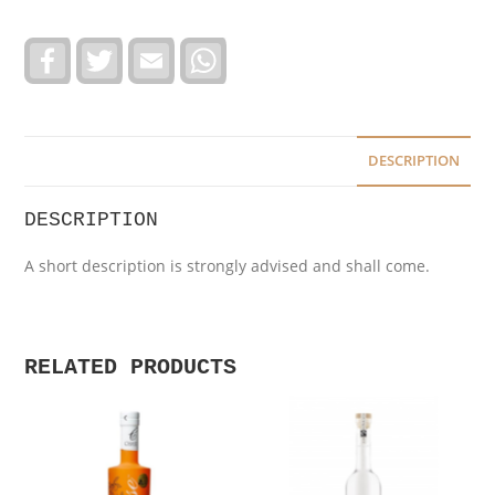
F
T
E
W
a
w
m
h
c
i
a
a
e
t
i
t
b
t
l
s
o
e
A
o
r
p
DESCRIPTION
k
p
DESCRIPTION
A short description is strongly advised and shall come.
RELATED PRODUCTS