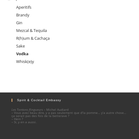
Aperitifs
Brandy
Gin
Mezcal & Tequila
R(h)um & Cachaça
Sake
Vodka
Whisk(e)y
Spirit & Cocktail Embassy
Les Tontons flingueurs
– Michel Audiard
– Vous avez beau dire, y a pas seulement que d’la pomme… y’a autre chose…
ça serait pas des fois de la betterave ?
– Hein ?
– Si, y en a aussi.