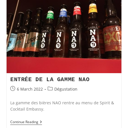
ENTRÉE DE LA GAMME NAO
Post
Post
6 March 2022
Dégustation
published:
category:
La gamme des bières NAO rentre au menu de Spirit &
Cocktail Embassy.
Entrée
Continue Reading
De