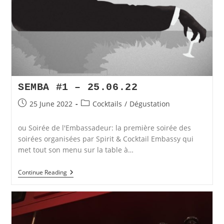
SEMBA #1 – 25.06.22
Post
Post
25 June 2022
Cocktails
/
Dégustation
published:
category:
ou Soirée de l'Embassadeur: la première soirée des
soirées organisées par Spirit & Cocktail Embassy qui
met tout son menu sur la table à…
SEmba
Continue Reading
#1
–
25.06.22