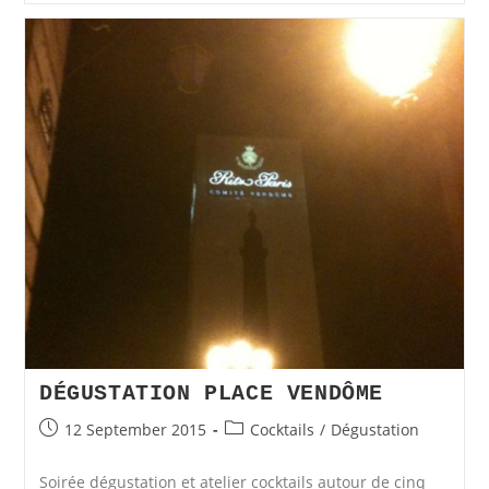
La
Gamme
NAO
DÉGUSTATION PLACE VENDÔME
Post
Post
12 September 2015
Cocktails
/
Dégustation
published:
category:
Soirée dégustation et atelier cocktails autour de cinq