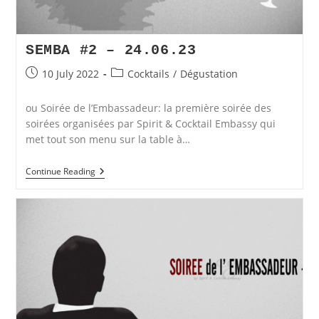
SEMBA #2 – 24.06.23
Post
Post
10 July 2022
Cocktails
/
Dégustation
published:
category:
ou Soirée de l’Embassadeur: la première soirée des
soirées organisées par Spirit & Cocktail Embassy qui
met tout son menu sur la table à…
SEMBA
Continue Reading
#2
–
24.06.23