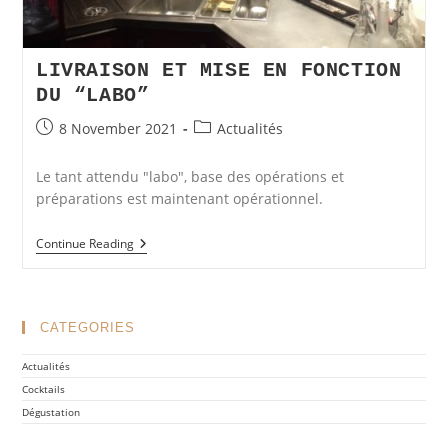
LIVRAISON ET MISE EN FONCTION
DU “LABO”
Post
Post
8 November 2021
Actualités
published:
category:
Le tant attendu "labo", base des opérations et
préparations est maintenant opérationnel.
Livraison
Continue Reading
Et
Mise
En
Fonction
Du
CATEGORIES
“labo”
Actualités
Cocktails
Dégustation