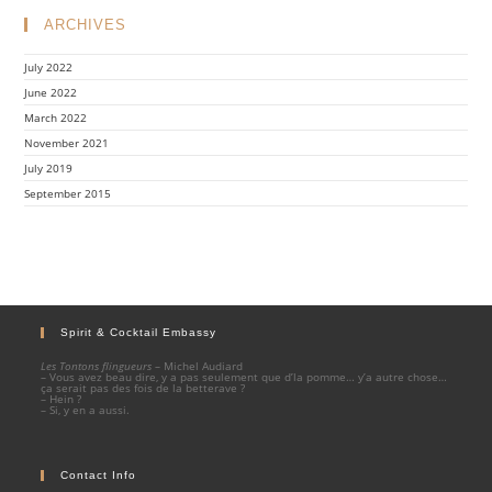
ARCHIVES
July 2022
June 2022
March 2022
November 2021
July 2019
September 2015
Spirit & Cocktail Embassy
Les Tontons flingueurs
– Michel Audiard
– Vous avez beau dire, y a pas seulement que d’la pomme… y’a autre chose…
ça serait pas des fois de la betterave ?
– Hein ?
– Si, y en a aussi.
Contact Info