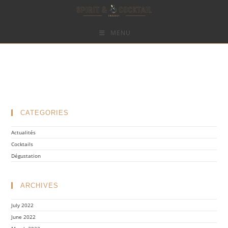
MENU
Skip
to
content
CATEGORIES
Actualités
Cocktails
Dégustation
ARCHIVES
July 2022
June 2022